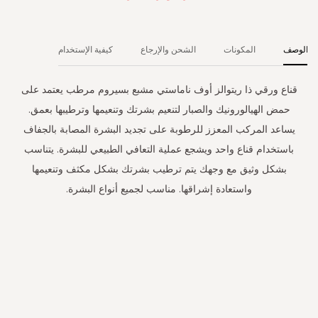
الوصف
المكونات
الشحن والإرجاع
كيفية الإستخدام
قناع ورقي ذا ريتوالز أوف ناماستي مشبع بسيروم مرطب يعتمد على
حمض الهيالورونيك والصبار لتنعيم بشرتك وتنعيمها وترطيبها بعمق.
يساعد المركب المعزز للرطوبة على تجديد البشرة المصابة بالجفاف
باستخدام قناع واحد ويشجع عملية التعافي الطبيعي للبشرة. يتناسب
بشكل وثيق مع وجهك يتم ترطيب بشرتك بشكل مكثف وتنعيمها
واستعادة إشراقها. مناسب لجميع أنواع البشرة.