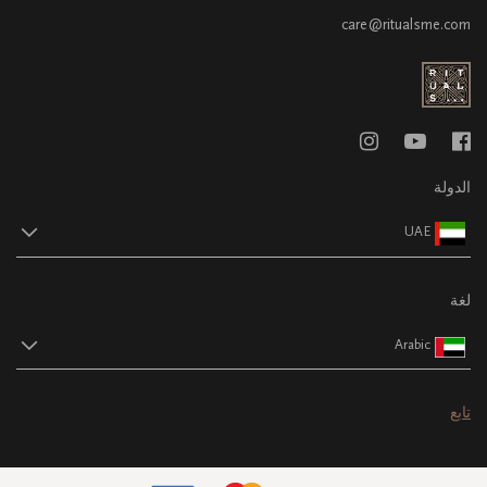
care@ritualsme.com
الدولة
UAE
لغة
Arabic
تابع