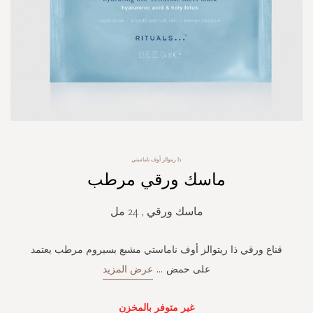
Skip
ذا ريتوالز أوف ناماستي
to
ماسك ورقي مرطب
the
beginning
of
ماسك ورقي , 24 مل
the
images
gallery
قناع ورقي ذا ريتوالز أوف ناماستي مشبع بسيروم مرطب يعتمد
على حمض
...
عرض المزيد
غير متوفر بالمخزن