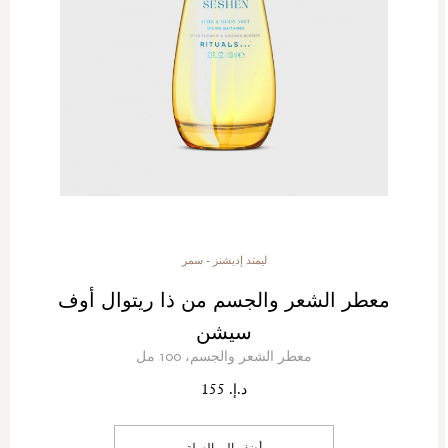
ليمتد إديشنز - سمر
معطر الشعر والجسم من ذا ريتوال أوف
سيشن
معطر الشعر والجسم، 100 مل
د.إ. 155
أضف إلى السلة