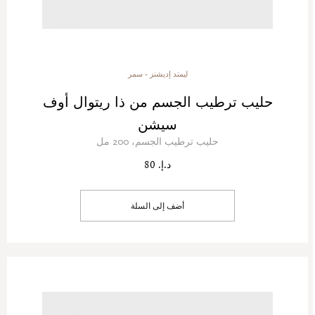
ليمتد إديشنز - سمر
حليب ترطيب الجسم من ذا ريتوال أوف
سيشن
حليب ترطيب الجسم، 200 مل
د.إ. 80
أضف إلى السلة