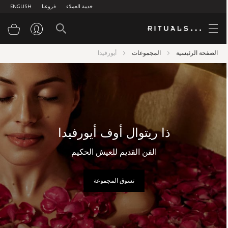
خدمة العملاء
فروعنا
ENGLISH
سلة
الصفحة الرئيسية
المجموعات
أيورفيدا
ذا ريتوال أوف أيورفيدا
الفن القديم للعيش الحكيم
تسوق المجموعة