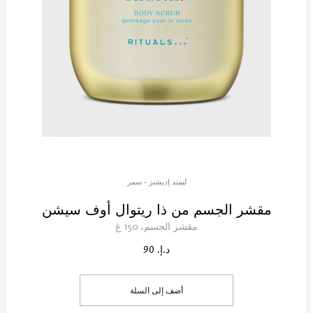
ليمتد إديشنز - سمر
مقشر الجسم من ذا ريتوال أوف سيشن
مقشر الجسم، 150 غ
د.إ. 90
أضف إلى السلة