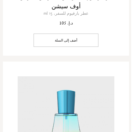
أوف سيشن
عطر بارفيوم للسفر، 15 ml
د.إ. 105
أضف إلى السلة