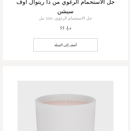
جل الاستحمام الرغوي من ذا ريتوال أوف
سيشن
جل الاستحمام الرغوي، 200 مل
د.إ. 55
أضف إلى السلة