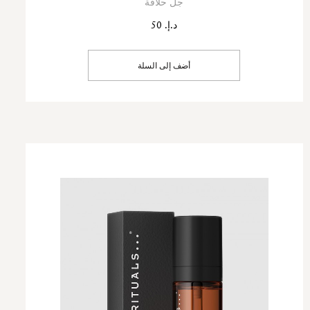
جل حلاقة
د.إ. 50
أضف إلى السلة