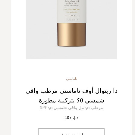
ناماستي
ذا ريتوال أوف ناماستي مرطب واقي
شمسي 50 بتركيبة مطورة
مرطب 50 مل واقي شمسي 50 SPF
د.إ. 205