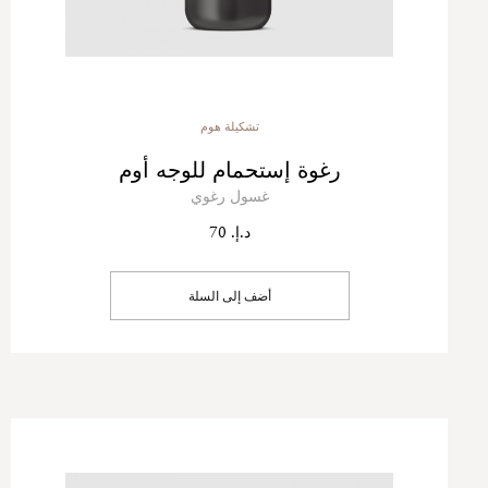
تشكيلة هوم
رغوة إستحمام للوجه أوم
غسول رغوي
د.إ. 70
أضف إلى السلة