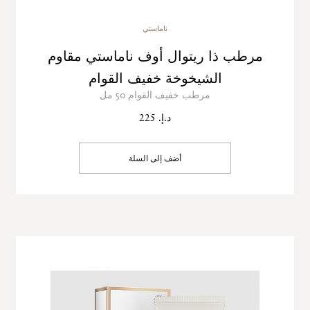
ناماستي
مرطب ذا ريتوال أوف ناماستي مقاوم
الشيخوخة خفيف القوام
مرطب خفيف القوام 50 مل
د.إ. 225
أضف إلى السلة