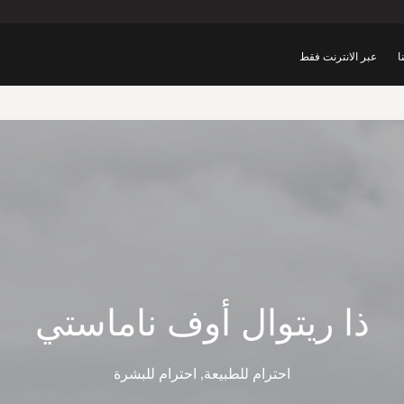
ا
عبر الانترنت فقط
ذا ريتوال أوف ناماستي
احترام للطبيعة, احترام للبشرة