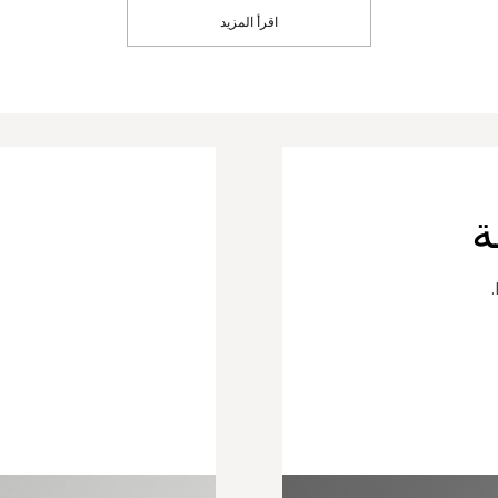
اقرأ المزيد
ة