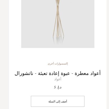
إكسسوارات أخرى
أعواد معطرة - عبوة إعادة تعبئة - ناتشورال
أعواد
د.إ. 5
أضف إلى السلة