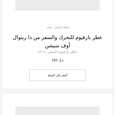
ليمتد إديشنز - سمر
عطر بارفيوم للتحرك والسفر من ذا ريتوال
أوف سيشن
عطر بارفيوم للسفر، 15 ml
د.إ. 105
أضف إلى السلة