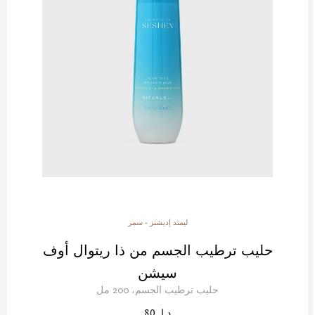
ليمتد إديشنز - سمر
حليب ترطيب الجسم من ذا ريتوال أوف
سيشن
حليب ترطيب الجسم، 200 مل
د.إ. 80