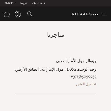
خدمة العملاء
فروعنا
ENGLISH
سلة
متاجرنا
ريتوالز مول الأمارات دبي
رقم الوحدة. D05a ، مول الإمارات ، الطابق الأرضي
+971565090255
تفاصيل المتجر