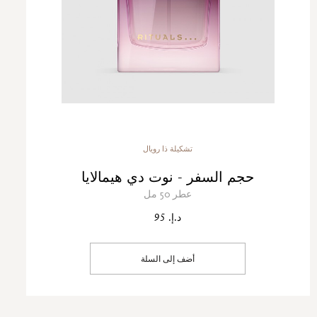
تشكيلة ذا رويال
حجم السفر - نوت دي هيمالايا
عطر 50 مل
د.إ. 95
أضف إلى السلة