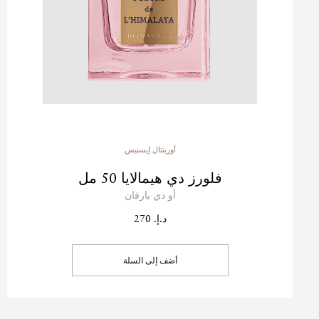
أورينتال إيسنيس
فلورز دي هيمالايا 50 مل
أو دي بارفان
د.إ. 270
أضف إلى السلة