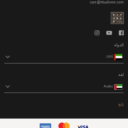
care@ritualsme.com
الدولة
UAE
لغة
Arabic
تابع