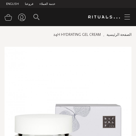
خدمة العملاء
فروعنا
ENGLISH
سلة
الصفحة الرئيسية
24H HYDRATING GEL CREAM
Skip
to
the
end
of
the
images
gallery