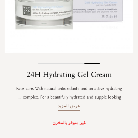
Skip
24H Hydrating Gel Cream
to
the
beginning
Face care. With natural antioxidants and an active hydrating
of
...
complex. For a beautifully hydrated and supple looking
the
images
عرض المزيد
gallery
غير متوفر بالمخزن