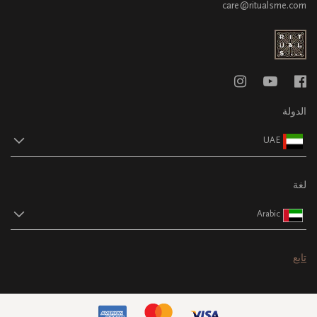
care@ritualsme.com
الدولة
UAE
لغة
Arabic
تابع