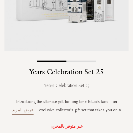
Skip
25 Years Celebration Set
to
the
beginning
25 Years Celebration Set
of
the
images
Introducing the ultimate gift for long-time Rituals fans – an
gallery
exclusive collector's gift set that takes you on a
...
عرض المزيد
غير متوفر بالمخزن