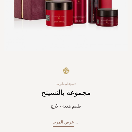
Skip
to
the
beginning
ذا ريتوال أوف أيورفيدا
of
مجموعة بالنسينج
the
images
gallery
طقم هدية - لارج
...
عرض المزيد