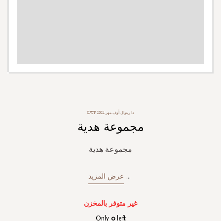
Skip
ذا ريتوال أوف مهر GWP 2021
to
مجموعة هدية
the
beginning
of
مجموعة هدية
the
images
gallery
...
عرض المزيد
غير متوفر بالمخزن
Only
0
left