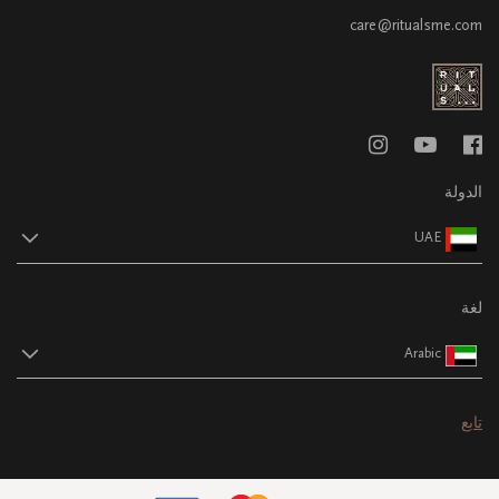
care@ritualsme.com
الدولة
UAE
لغة
Arabic
تابع