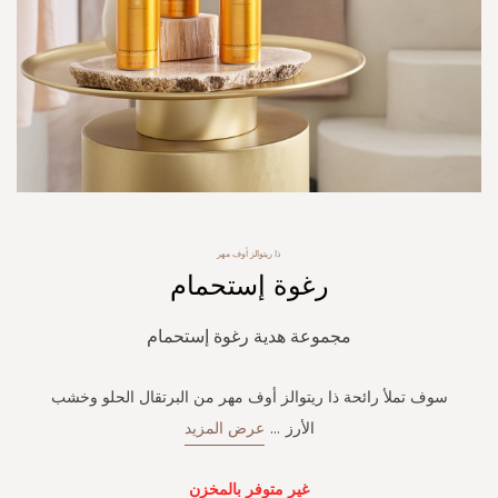
Skip
ذا ريتوالز أوف مهر
to
رغوة إستحمام
the
beginning
of
مجموعة هدية رغوة إستحمام
the
images
gallery
سوف تملأ رائحة ذا ريتوالز أوف مهر من البرتقال الحلو وخشب
الأرز
...
عرض المزيد
غير متوفر بالمخزن