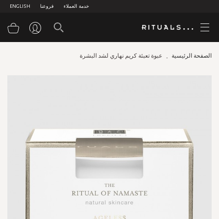
خدمة العملاء
فروعنا
ENGLISH
سلة
الصفحة الرئيسية
عبوة تعبئة كريم نهاري لشد البشرة
Skip
to
the
end
of
the
images
gallery