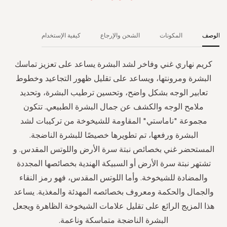
الوصف
المكونات
الشحن والإرجاع
كيفية الإستخدام
كريم نهاري غني وفاخر لشد البشرة يساعد على تعزيز تماسك
البشرة ومرونتها، ويساعد على تقليل ظهور التجاعيد وخطوط
تعابير الوجه بشكل واضح، وتحسين ترطيب البشرة، وتحديد
ملامح الوجه والكشف عن جمال البشرة الطبيعي. تتكون
مجموعة "ناماستي" المقاومة للشيخوخة من تركيبات لشد
البشرة ورفعها، تم تطويرها خصيصًا للبشرة الناضجة.
المستحضر غني بخصائص نبتة سرة الأرض واللوتس المقدس. و
تشتهر نبتة سرة الأرض أو السبيكة الهندية بخصائصها المجددة
والمضادة للشيخوخة. وأما اللوتس المقدس، فهو رمز النقاء
والجمال والحكمة ومعروف بخصائصه المهدئة والمغذية. يساعد
هذا المزيج الرائع على تقليل علامات الشيخوخة الظاهرة ويجعل
البشرة الناضجة متماسكة وناعمة.