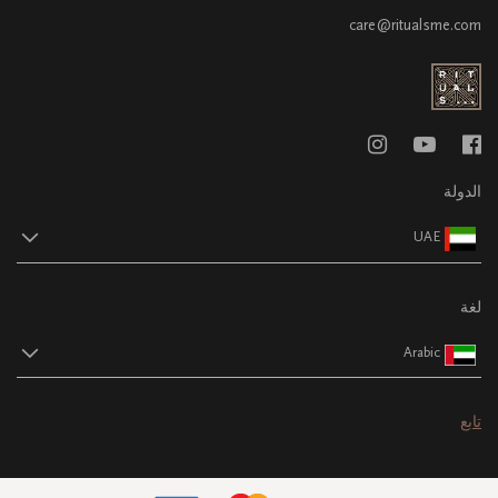
care@ritualsme.com
الدولة
UAE
لغة
Arabic
تابع