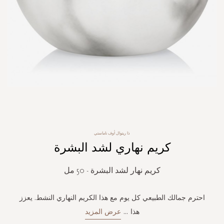
Skip
to
the
ذا ريتوال أوف ناماستي
beginning
كريم نهاري لشد البشرة
of
the
images
كريم نهار لشد البشرة - 50 مل
gallery
احترم جمالك الطبيعي كل يوم مع هذا الكريم النهاري النشط. يعزز
هذا
...
عرض المزيد