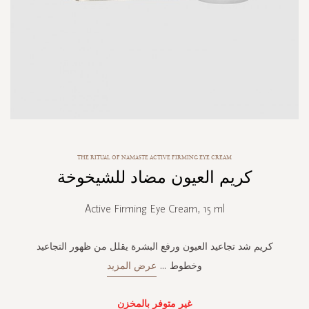
Skip
THE RITUAL OF NAMASTE ACTIVE FIRMING EYE CREAM
to
كريم العيون مضاد للشيخوخة
the
beginning
of
Active Firming Eye Cream, 15 ml
the
images
gallery
كريم شد تجاعيد العيون ورفع البشرة يقلل من ظهور التجاعيد
وخطوط
...
عرض المزيد
غير متوفر بالمخزن