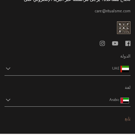
care@ritualsme.com
الدولة
UAE
لغة
Arabic
تابع