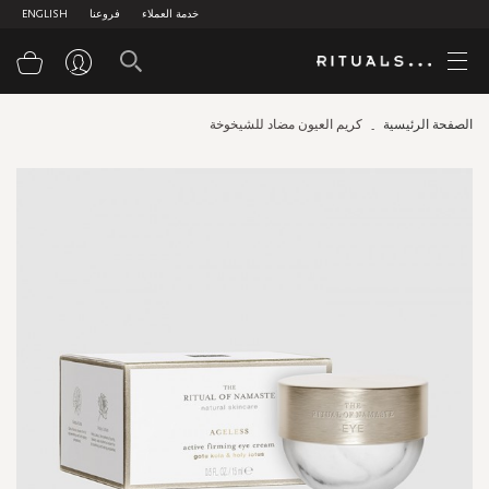
خدمة العملاء
فروعنا
ENGLISH
سلة
الصفحة الرئيسية
كريم العيون مضاد للشيخوخة
Skip
to
the
end
of
the
images
gallery