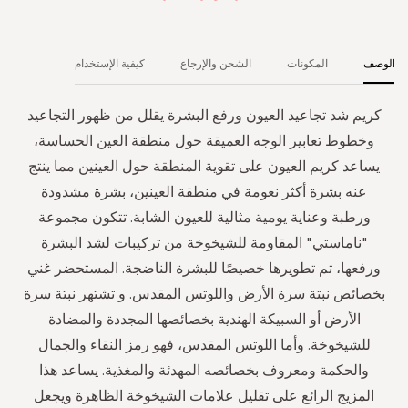
الوصف
المكونات
الشحن والإرجاع
كيفية الإستخدام
كريم شد تجاعيد العيون ورفع البشرة يقلل من ظهور التجاعيد
وخطوط تعابير الوجه العميقة حول منطقة العين الحساسة،
يساعد كريم العيون على تقوية المنطقة حول العينين مما ينتج
عنه بشرة أكثر نعومة في منطقة العينين، بشرة مشدودة
ورطبة وعناية يومية مثالية للعيون الشابة. تتكون مجموعة
"ناماستي" المقاومة للشيخوخة من تركيبات لشد البشرة
ورفعها، تم تطويرها خصيصًا للبشرة الناضجة. المستحضر غني
بخصائص نبتة سرة الأرض واللوتس المقدس. و تشتهر نبتة سرة
الأرض أو السبيكة الهندية بخصائصها المجددة والمضادة
للشيخوخة. وأما اللوتس المقدس، فهو رمز النقاء والجمال
والحكمة ومعروف بخصائصه المهدئة والمغذية. يساعد هذا
المزيج الرائع على تقليل علامات الشيخوخة الظاهرة ويجعل