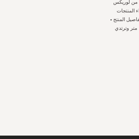
 من لوريكس
ء المنتجات
اصيل المنتج •
مزيج قطني • قصة ضيقة • ياقة دائرية • بلا أكمام • لون خالص • طول العارضة 1.74 متر وترتدي