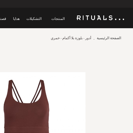
المنتجات
التشكيلات
هدايا
قصتن
الصفحة الرئيسية
أدور - بلوزة بلا أكمام - خمري
Skip
to
the
end
of
the
images
gallery