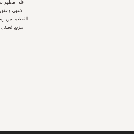
على مظهر ين
ذهبي وعنق م
القطنية من ريت