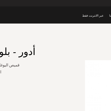
ا
عبر الانترنت فقط
أدور - بل
قميص اليوغا
ا