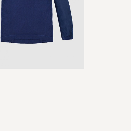
Skip
to
the
beginning
of
the
images
gallery