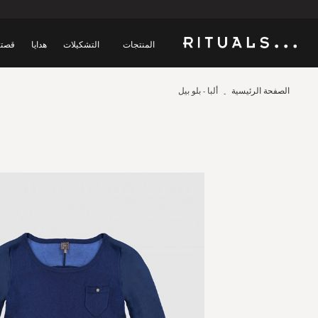
المنتجات
التشكيلات
هدايا
قصتن
الصفحة الرئيسية
ألبا - بلو بيل
Skip
to
the
end
of
the
images
gallery