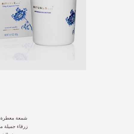
Skip
to
the
beginning
of
the
شمعة معطرة م
images
زرقاء جميلة من
gallery