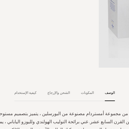
الوصف
المكونات
الشحن والإرجاع
كيفية الإستخدام
ن مجموعة أمستردام مصنوعة من البورسلين ، يتميز بتصميم مستوح
 القرن السابع عشر. غني برائحة التوليب الهولندي ولليوزو الياباني ، يم