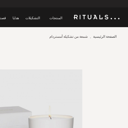
المنتجات
التشكيلات
هدايا
قصتن
الصفحة الرئيسية
شمعة من تشكيلة أمستردام
Skip
to
the
end
of
the
images
gallery