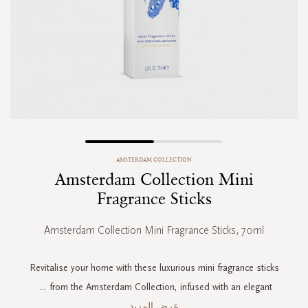
Skip
AMSTERDAM COLLECTION
to
Amsterdam Collection Mini
the
beginning
Fragrance Sticks
of
the
Amsterdam Collection Mini Fragrance Sticks, 70ml
images
gallery
Revitalise your home with these luxurious mini fragrance sticks
...
from the Amsterdam Collection, infused with an elegant
عرض المزيد