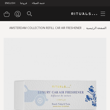
خدمة العملاء
فروعنا
ENGLISH
سلة
الصفحة الرئيسية
AMSTERDAM COLLECTION REFILL CAR AIR FRESHENER
Skip
to
the
end
of
the
images
gallery