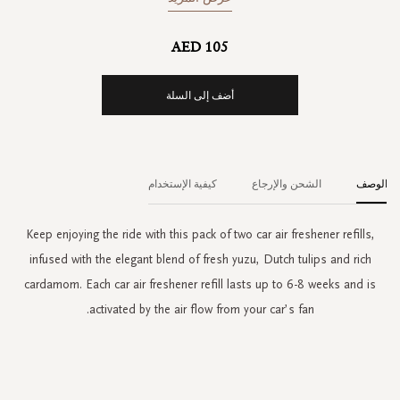
AED 105
أضف إلى السلة
الوصف
الشحن والإرجاع
كيفية الإستخدام
Keep enjoying the ride with this pack of two car air freshener refills,
infused with the elegant blend of fresh yuzu, Dutch tulips and rich
cardamom. Each car air freshener refill lasts up to 6-8 weeks and is
activated by the air flow from your car’s fan.