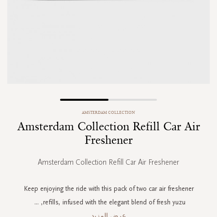
Skip
AMSTERDAM COLLECTION
to
Amsterdam Collection Refill Car Air
the
beginning
Freshener
of
the
Amsterdam Collection Refill Car Air Freshener
images
gallery
Keep enjoying the ride with this pack of two car air freshener
...
refills, infused with the elegant blend of fresh yuzu,
عرض المزيد