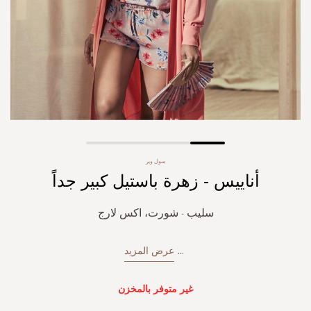
Skip
سول وير
to
أناييس - زهرة باستيل كبير جداً
the
beginning
of
سليب - شورت، اكس لارج
the
images
gallery
...
عرض المزيد
غير متوفر بالمخزن