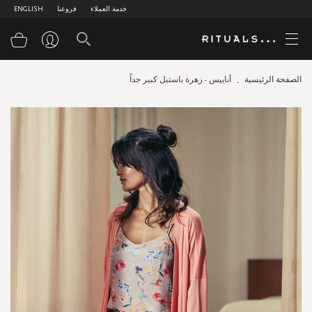
خدمة العملاء
فروعنا
ENGLISH
سلة
الصفحة الرئيسية
أناييس - زهرة باستيل كبير جداً
Skip
to
the
end
of
the
images
gallery