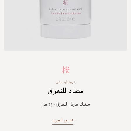
Skip
to
the
beginning
ذا ريتوال أوف ساكورا
of
مضاد للتعرق
the
images
gallery
ستيك مزيل للعرق - 75 مل
...
عرض المزيد