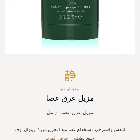
Skip
to
the
beginning
ريتشوال أوف جينغ
of
مزيل عرق عصا
the
images
gallery
مزيل عرق عصا، 75 مل
انتعش واسترخي باستخدام عصا منع التعرق من ذا ريتوال أوف
جينغ. لطيف
...
عرض المزيد