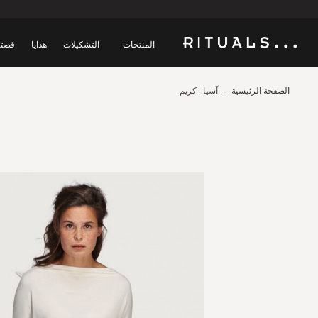
المنتجات
التشكيلات
هدايا
قصتن
الصفحة الرئيسية
آسيا - كريم
Skip
to
the
end
of
the
images
gallery