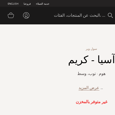
خدمة العملاء
فروعنا
ENGLISH
سلة 
سول وير
آسيا - كريم
هوم - توب، وسط
...
عرض المزيد
غير متوفر بالمخزن