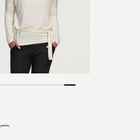
Skip
to
the
beginning
of
the
ينتمي
images
gallery