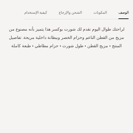
الوصف
المكونات
الشحن والإرجاع
كيفية الإستخدام
لراحتك طوال اليوم نقدم لك شورت بوكسر هذا يتميز بأنه مصنوع من
مزيج من القطن الناعم وحزام الخصر وببطانة داخلية مريحة. تفاصيل
المنتج • مزيج القطن • طول شورث • حزام مطاطي • طبعة كاملة