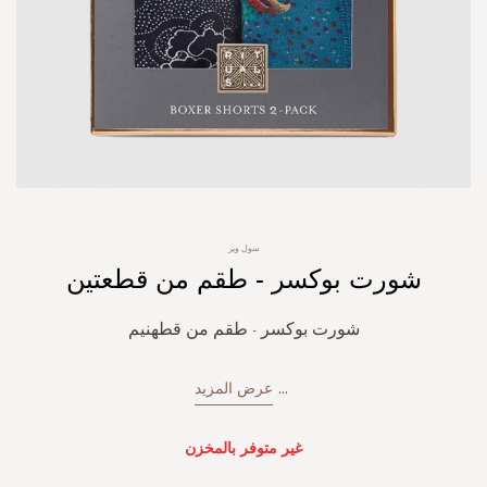
Skip
سول وير
to
شورت بوكسر - طقم من قطعتين
the
beginning
of
شورت بوكسر - طقم من قطهنيم
the
images
gallery
...
عرض المزيد
غير متوفر بالمخزن