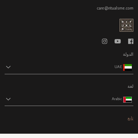
care@ritualsme.com
الدولة
UAE
لغة
Arabic
تابع