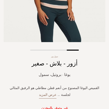
Skip
سول وير
to
أزور - بلاش - صغير
the
beginning
of
يوغا - بروتيل، سمول
the
images
gallery
القميص اليوغا المصنوع من أنعم قطن مطاطي هو الرفيق المثالي
لجلسة
...
عرض المزيد
غير متوفر بالمخزن