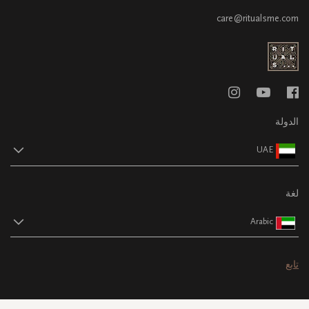
care@ritualsme.com
الدولة
UAE
لغة
Arabic
تابع