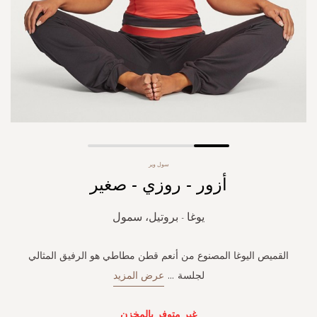
Skip
سول وير
to
أزور - روزي - صغير
the
beginning
of
يوغا - بروتيل، سمول
the
images
gallery
القميص اليوغا المصنوع من أنعم قطن مطاطي هو الرفيق المثالي
لجلسة
...
عرض المزيد
غير متوفر بالمخزن