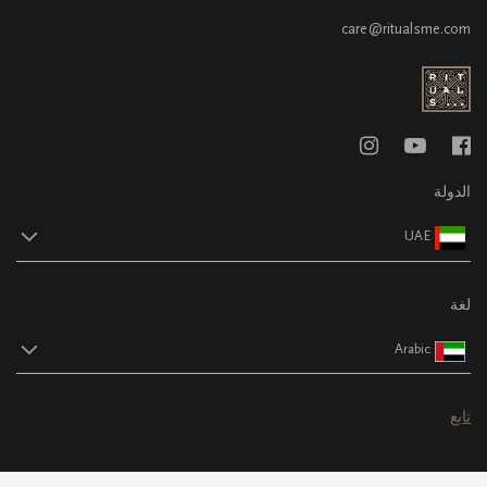
care@ritualsme.com
الدولة
UAE
لغة
Arabic
تابع