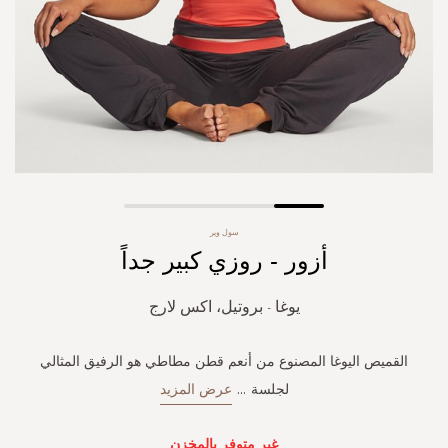
Skip
سول وير
to
أزور - روزي كبير جداً
the
beginning
of
يوغا - بروتيل، اكس لارج
the
images
gallery
القميص اليوغا المصنوع من أنعم قطن مطاطي هو الرفيق المثالي
لجلسة
...
عرض المزيد
غير متوفر بالمخزن