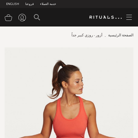
خدمة العملاء
فروعنا
ENGLISH
سلة
الصفحة الرئيسية
أزور - روزي كبير جداً
Skip
to
the
end
of
the
images
gallery