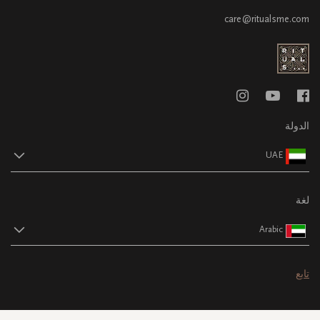
care@ritualsme.com
الدولة
UAE
لغة
Arabic
تابع