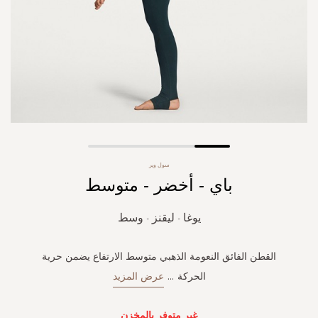
Skip
سول وير
to
باي - أخضر - متوسط
the
beginning
of
يوغا - ليقنز - وسط
the
images
gallery
القطن الفائق النعومة الذهبي متوسط ​​الارتفاع يضمن حرية
الحركة
...
عرض المزيد
غير متوفر بالمخزن