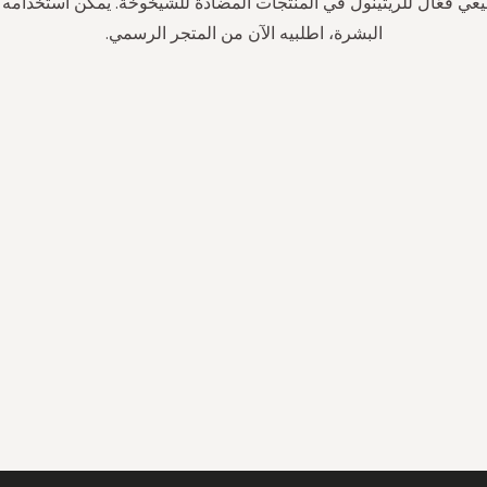
بيعي فعّال للريتينول في المنتجات المضادة للشيخوخة. يمكن استخدامه ل
البشرة، اطلبيه الآن من المتجر الرسمي.
سجل