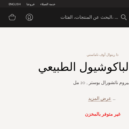
خدمة العملاء
فروعنا
ENGLISH
سلة 
ذا ريتوال أوف ناماستي
باكوشيول الطبيعي
روم ناتشورال بوستر , 20 مل
...
عرض المزيد
غير متوفر بالمخزن