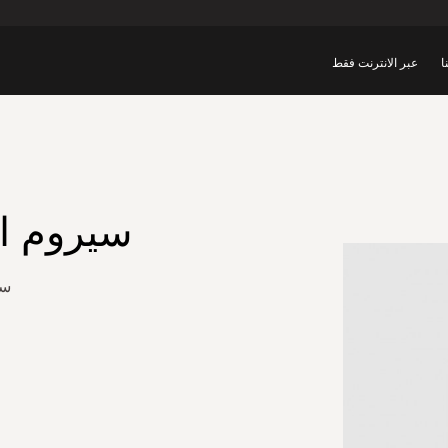
ا
عبر الانترنت فقط
سيروم ال
سي