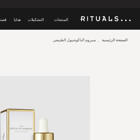
المنتجات
التشكيلات
هدايا
قصتن
الصفحة الرئيسية
سيروم الباكوشيول الطبيعي
Skip
to
the
end
of
the
images
gallery