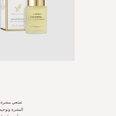
Skip
to
the
beginning
of
the
images
البشرة وتوحيد 
gallery