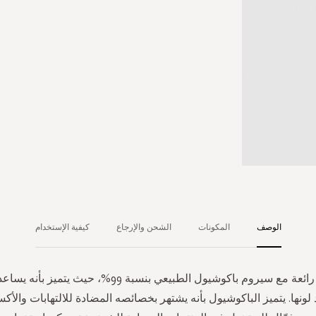
الوصف
المكونات
الشحن والإرجاع
كيفية الإستخدام
تمتعي ببشرة رائعة مع سيروم باكوشيول الطبيعي بنسبة 99%، ح
لونها. يتميز الباكوشيول بأنه يشتهر بخصائصه المضادة للالتهابات والأكس