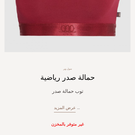
Skip
سول وير
to
حمالة صدر رياضية
the
beginning
of
توب حمالة صدر
the
images
gallery
...
عرض المزيد
غير متوفر بالمخزن