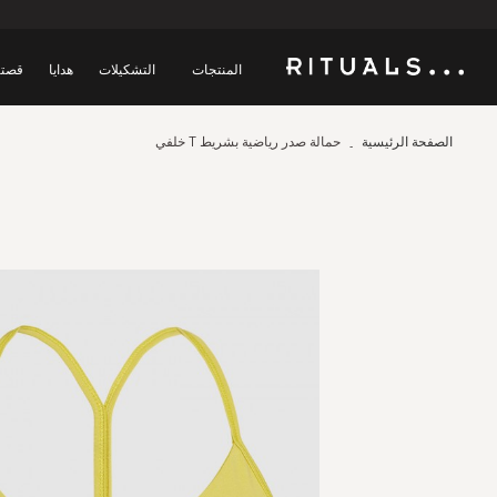
المنتجات
التشكيلات
هدايا
قصتن
الصفحة الرئيسية
حمالة صدر رياضية بشريط T خلفي
Skip
to
the
end
of
the
images
gallery