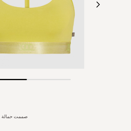
Skip
to
the
beginning
of
the
صممت حمالة الص
images
gallery