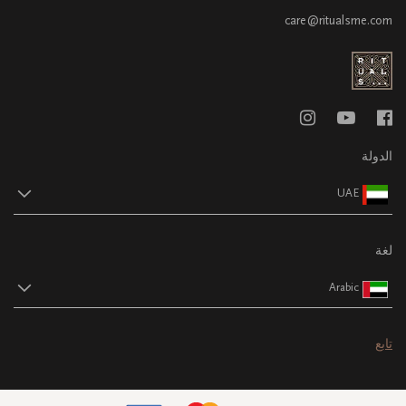
care@ritualsme.com
الدولة
UAE
لغة
Arabic
تابع