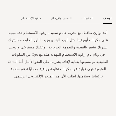
الوصف
المكونات
الشحن والإرجاع
كيفية الإستخدام
أعد توازن طاقتك مع تجربة حمام سعيدة. رغوة الاستحمام هذه مبنية
على مكونات أيورفيدا مثل الورد الهندي وزيت اللوز الحلو ، مما يترك
بشرتك تشعر بالتغذية والنعومة الحريرية ، وعقلك مسترخي وروحك
في وئام تام. رغوة الاستحمام المهدئة هذه مع 90٪ من المكونات
الطبيعية تم تنسيقها بعناية لإفادة بشرتك على النحو الأمثل. أما الـ 10٪
المتبقية فهي عبارة عن مكونات نظيفة وواعية معمليًا تدعم سلامة
تركيباتنا وسلامتها. اطلب الآن من المتجر الإلكتروني الرسمي.