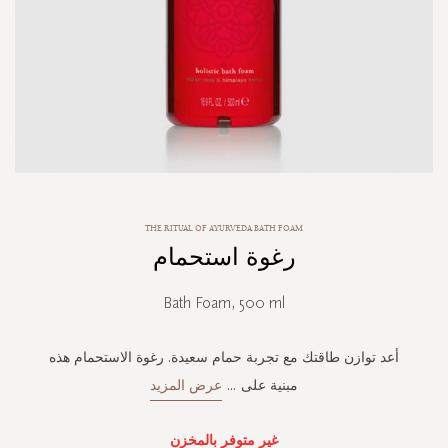
Skip
THE RITUAL OF AYURVEDA BATH FOAM
to
رغوة استحمام
the
beginning
of
Bath Foam, 500 ml
the
images
gallery
أعد توازن طاقتك مع تجربة حمام سعيدة. رغوة الاستحمام هذه
مبنية على
...
عرض المزيد
غير متوفر بالمخزن