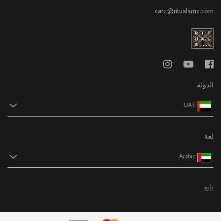
care@ritualsme.com
الدولة
UAE
لغة
Arabic
تابع