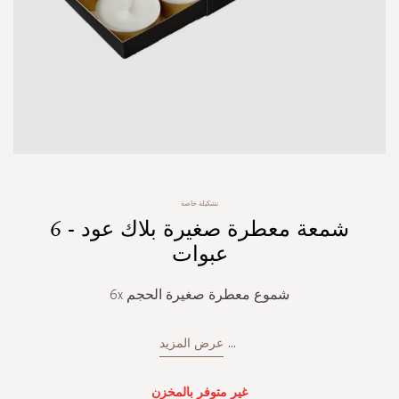
Skip
تشكيلة خاصة
to
شمعة معطرة صغيرة بلاك عود - 6
the
beginning
عبوات
of
the
شموع معطرة صغيرة الحجم 6x
images
gallery
...
عرض المزيد
غير متوفر بالمخزن