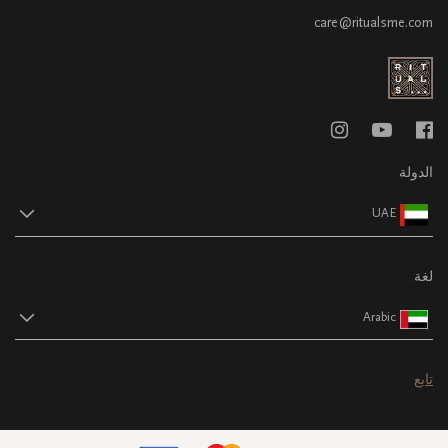
care@ritualsme.com
الدولة
UAE
لغة
Arabic
تابع