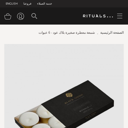
خدمة العملاء
فروعنا
ENGLISH
سلة
الصفحة الرئيسية
شمعة معطرة صغيرة بلاك عود - 6 عبوات
Skip
to
the
end
of
the
images
gallery