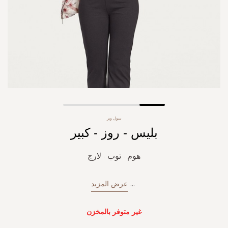
Skip
سول وير
to
بليس - روز - كبير
the
beginning
of
هوم - توب - لارج
the
images
gallery
...
عرض المزيد
غير متوفر بالمخزن