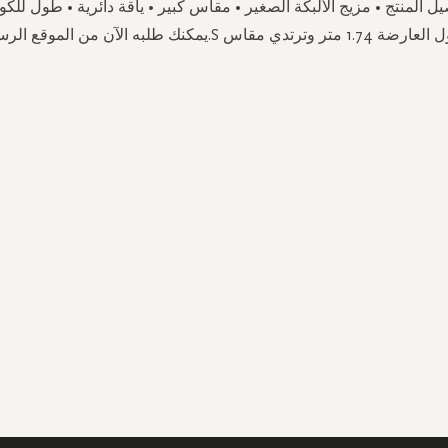
يل المنتج • مزيج الألبكة الصغير • مقاس كبير • ياقة دائرية • طول لل
تر وترتدي مقاس S.يمكنك طلبه الآن من الموقع الرسمي.