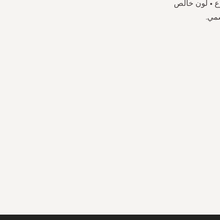
كوع • لون خالص