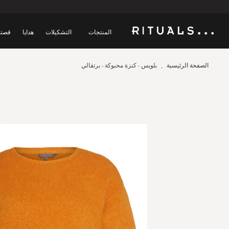
المنتجات
التشكيلات
هدايا
قصتن
الصفحة الرئيسية
بلويس - كنزة محبوكة - برتقالي
Skip
to
the
end
of
the
images
gallery