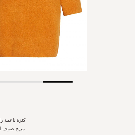
Skip
to
the
beginning
of
the
كنزة ناعمة را
images
مزيج صوف الأ
gallery