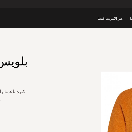
ا
عبر الانترنت فقط
بلويس 
كنزة ناعمة ر
م