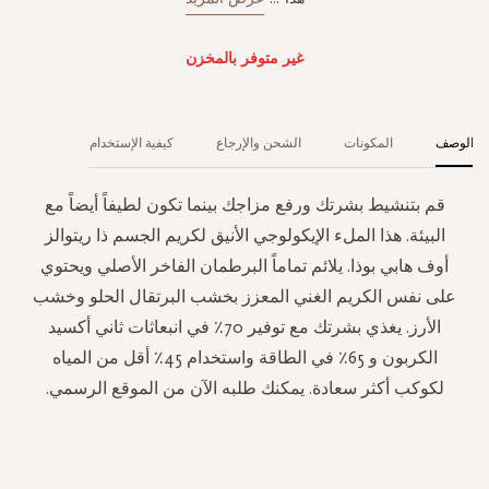
غير متوفر بالمخزن
الوصف
المكونات
الشحن والإرجاع
كيفية الإستخدام
قم بتنشيط بشرتك ورفع مزاجك بينما تكون لطيفاً أيضاً مع
البيئة. هذا الملء الإيكولوجي الأنيق لكريم الجسم ذا ريتوالز
أوف هابي بوذا. يلائم تماماً البرطمان الفاخر الأصلي ويحتوي
على نفس الكريم الغني المعزز بخشب البرتقال الحلو وخشب
الأرز. يغذي بشرتك مع توفير 70٪ في انبعاثات ثاني أكسيد
الكربون و 65٪ في الطاقة واستخدام 45٪ أقل من المياه
لكوكب أكثر سعادة. يمكنك طلبه الآن من الموقع الرسمي.