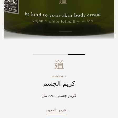
Skip
to
the
beginning
ذا ريتوال أوف داو
of
كريم الجسم
the
images
gallery
كريم جسم , 220 مل
...
عرض المزيد