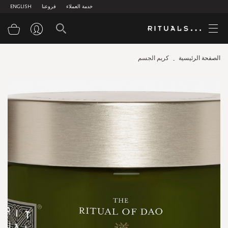
خدمة العملاء
فروعنا
ENGLISH
سلة
الصفحة الرئيسية
كريم الجسم
Skip
to
the
end
of
the
images
gallery