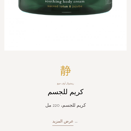
Skip
to
the
beginning
ريتشوال أوف جينغ
of
كريم للجسم
the
images
gallery
كريم للجسم، 220 مل
...
عرض المزيد