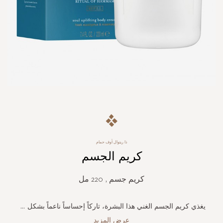
Skip
to
the
beginning
ذا ريتوال أوف حمام
of
كريم الجسم
the
images
gallery
كريم جسم , 220 مل
يغذي كريم الجسم الغني هذا البشرة، تاركاً إحساساً ناعماً بشكل
...
عرض المزيد