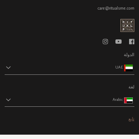
care@ritualsme.com
الدولة
UAE
لغة
Arabic
تابع