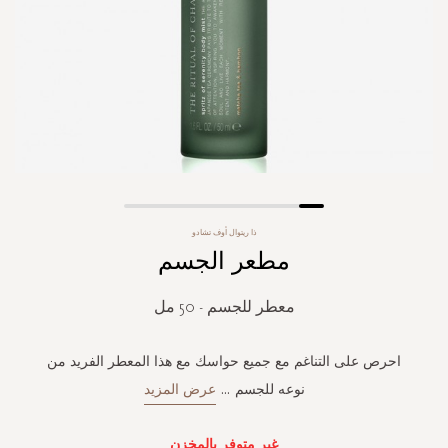
Skip
ذا ريتوال أوف تشادو
to
مطعر الجسم
the
beginning
of
معطر للجسم - 50 مل
the
images
gallery
احرص على التناغم مع جميع حواسك مع هذا المعطر الفريد من
نوعه للجسم
...
عرض المزيد
غير متوفر بالمخزن