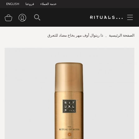
خدمة العملاء
فروعنا
ENGLISH
سلة
الصفحة الرئيسية
ذا ريتوال أوف مهر بخاخ مضاد للتعرق
Skip
to
the
end
of
the
images
gallery