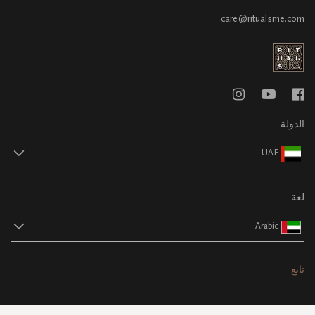
care@ritualsme.com
الدولة
UAE
لغة
Arabic
تابع