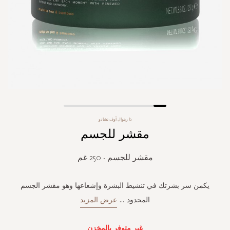
Skip
ذا ريتوال أوف تشادو
to
مقشر للجسم
the
beginning
of
مقشر للجسم - 250 غم
the
images
gallery
يكمن سر بشرتك في تنشيط البشرة وإشعاعها وهو مقشر الجسم
المحدود
...
عرض المزيد
غير متوفر بالمخزن