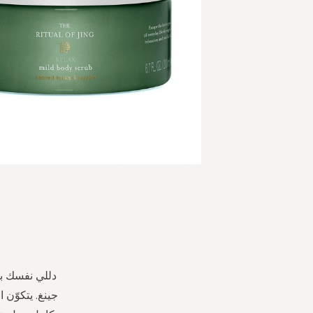
Skip
to
the
beginning
of
the
دللي نفسك بت
images
جينغ. يتكوّن
gallery