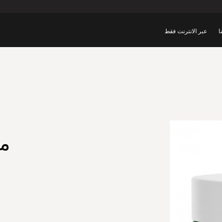
ا
عبر الانترنت فقط
م