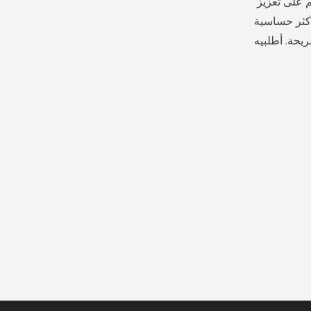
م على تعزيز
أكثر حساسية
يحة. أطلبيه