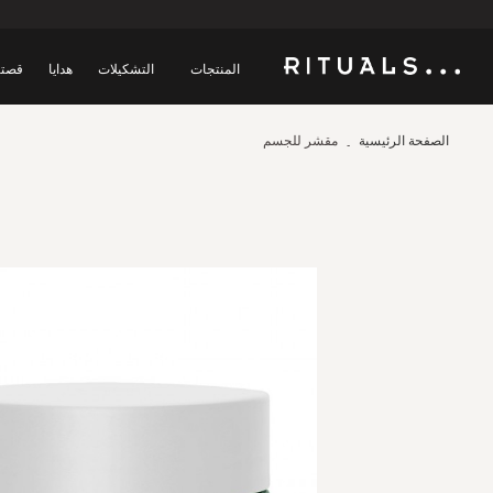
المنتجات
التشكيلات
هدايا
قصتن
الصفحة الرئيسية
مقشر للجسم
Skip
to
the
end
of
the
images
gallery